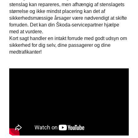
stenslag kan repareres, men afhængig af stenslagets
rvice = højere
størrelse og ikke mindst placering kan det af
i
sikkerhedsmæssige årsager være nødvendigt at skifte
forruden. Det kan din Škoda-servicepartner hjælpe
 mindre slid
med at vurdere.
Kort sagt handler en intakt forrude med godt udsyn om
ct
sikkerhed for dig selv, dine passagerer og dine
medtrafikanter!
de
de
tyr
ementer
t