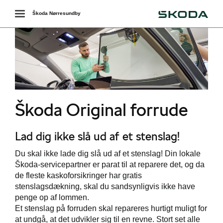
Škoda
Toggle
Škoda Nørresundby
navigation
Škoda Original forrude
Lad dig ikke slå ud af et stenslag!
værkstedet
Du skal ikke lade dig slå ud af et stenslag! Din lokale
Škoda-servicepartner er parat til at reparere det, og da
ækskifte
de fleste kaskoforsikringer har gratis
stenslagsdækning, skal du sandsynligvis ikke have
ervice
penge op af lommen.
Et stenslag på forruden skal repareres hurtigt muligt for
services
at undgå, at det udvikler sig til en revne. Stort set alle