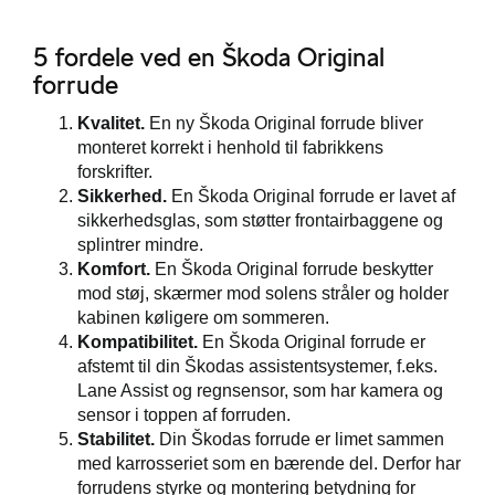
ugtbilsattest
5 fordele ved en Škoda Original
forrude
jem
Kvalitet.
En ny Škoda Original forrude bliver
monteret korrekt i henhold til fabrikkens
forskrifter.
Sikkerhed.
En Škoda Original forrude er lavet af
sikkerhedsglas, som støtter frontairbaggene og
splintrer mindre.
Komfort.
En Škoda Original forrude beskytter
mod støj, skærmer mod solens stråler og holder
kabinen køligere om sommeren.
Kompatibilitet.
En Škoda Original forrude er
afstemt til din Škodas assistentsystemer, f.eks.
Lane Assist og regnsensor, som har kamera og
sensor i toppen af forruden.
Stabilitet.
Din Škodas forrude er limet sammen
med karrosseriet som en bærende del. Derfor har
forrudens styrke og montering betydning for