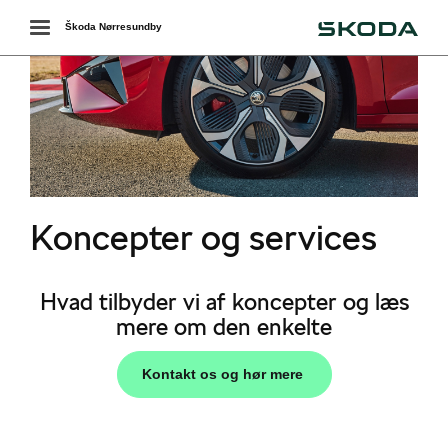
Škoda
Toggle
Škoda Nørresundby
navigation
Koncepter og services
værkstedet
Hvad tilbyder vi af koncepter og læs
mere om den enkelte
ækskifte
Kontakt os og hør mere
ervice
services