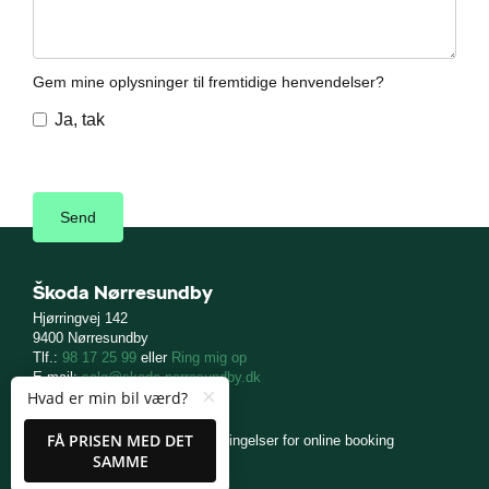
Gem mine oplysninger til fremtidige henvendelser?
Ja, tak
Škoda Nørresundby
Hjørringvej 142
9400 Nørresundby
Tlf.:
98 17 25 99
eller
Ring mig op
E-mail:
salg@skoda-norresundby.dk
×
Hvad er min bil værd?
CVR: 20001690
FÅ PRISEN MED DET
skoda.dk
Cookiepolitik
Betingelser for online booking
SAMME
Privatlivspolitik
Kontakt