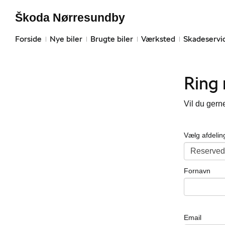
Škoda Nørresundby
Forside
Nye biler
Brugte biler
Værksted
Skadeservi
Ring
Vil du gern
Vælg afdelin
Fornavn
Email