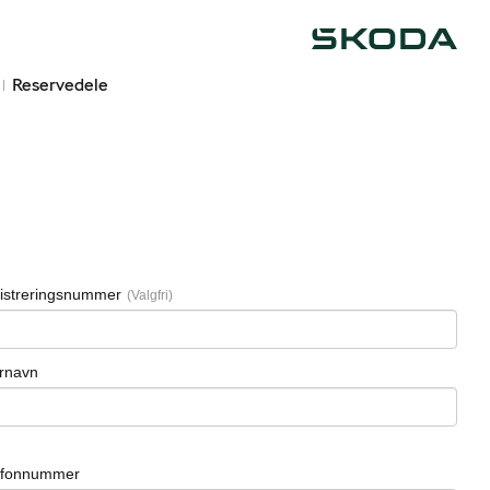
Škoda
Reservedele
istreringsnummer
ernavn
efonnummer