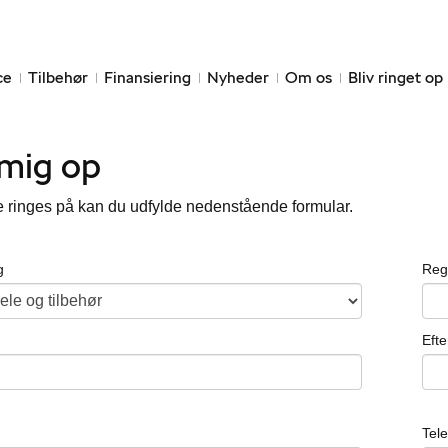
ce
Tilbehør
Finansiering
Nyheder
Om os
Bliv ringet op
 mig op
e ringes på kan du udfylde nedenstående formular.
g
Reg
Eft
Tel