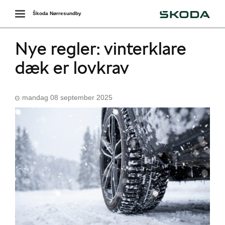
Škoda
Toggle
Škoda Nørresundby
navigation
Nye regler: vinterklare
dæk er lovkrav
mandag 08 september 2025