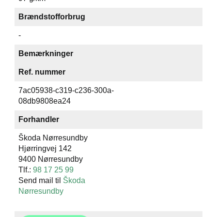
Brændstofforbrug
-
Bemærkninger
Ref. nummer
7ac05938-c319-c236-300a-
08db9808ea24
Forhandler
Škoda Nørresundby
Hjørringvej 142
9400 Nørresundby
Tlf.:
98 17 25 99
Send mail til
Škoda
Nørresundby