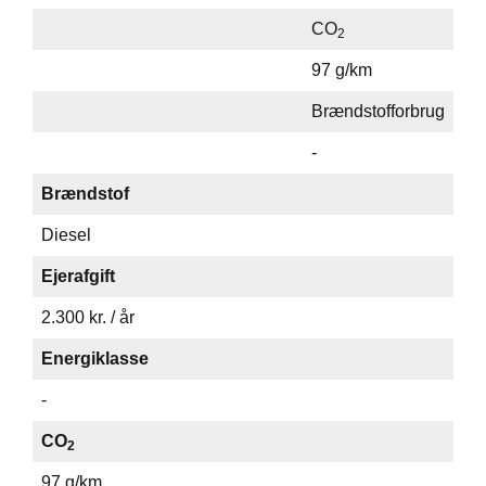
CO
2
97 g/km
Brændstofforbrug
-
Brændstof
Diesel
Ejerafgift
2.300 kr. / år
Energiklasse
-
CO
2
97 g/km