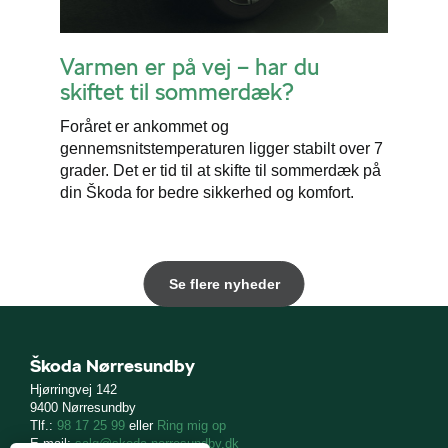
Varmen er på vej – har du
skiftet til sommerdæk?
Foråret er ankommet og
gennemsnitstemperaturen ligger stabilt over 7
grader. Det er tid til at skifte til sommerdæk på
din Škoda for bedre sikkerhed og komfort.
Se flere nyheder
Škoda Nørresundby
Hjørringvej 142
9400 Nørresundby
Tlf.:
98 17 25 99
eller
Ring mig op
E-mail:
salg@skoda-norresundby.dk